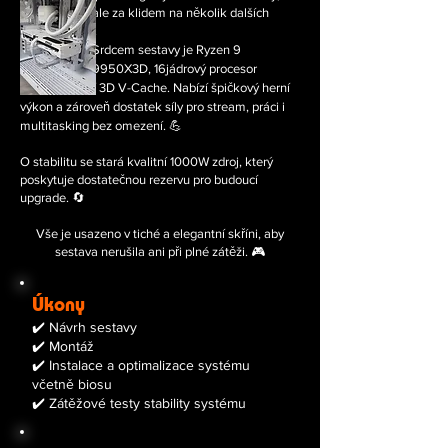
ale za klidem na několik dalších
let.
Srdcem sestavy je Ryzen 9
9950X3D, 16jádrový procesor
s velkou porcí 3D V-Cache. Nabízí špičkový herní
výkon a zároveň dostatek síly pro stream, práci i
multitasking bez omezení. 💪
O stabilitu se stará kvalitní 1000W zdroj, který
poskytuje dostatečnou rezervu pro budoucí
upgrade. 🔄
Vše je usazeno v tiché a elegantní skříni, aby
sestava nerušila ani při plné zátěži. 🎮
Úkony
✔️ Návrh sestavy
✔️ Montáž
✔️ Instalace a optimalizace systému
včetně biosu
✔️ Zátěžové testy stability systému