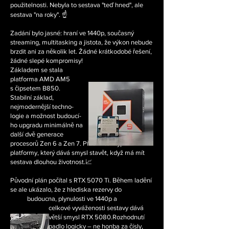
použitelnosti. Nebyla to sestava "teď hned", ale
sestava "na roky". ☝️
Zadání bylo jasné: hraní ve 1440p, současný
streaming, multitasking a jistota, že výkon nebude
brzdit ani za několik let. Žádné krátkodobé řešení,
žádné slepé kompromisy!
Základem se stala
platforma AMD AM5
s čipsetem B850.
Stabilní základ,
nejmodernější techno-
logie a možnost budoucí-
ho upgradu minimálně na
další dvě generace
procesorů Zen 6 a Zen 7. Přesně ten typ
platformy, který dává smysl stavět, když má mít
sestava dlouhou životnost.📈
Původní plán počítal s RTX 5070 Ti. Během ladění
se ale ukázalo, že z hlediska rezervy do
budoucna, plynulosti ve 1440p a
celkové vyváženosti sestavy dává
větší smysl RTX 5080.Rozhodnutí
padlo logicky – ne honba za čísly,