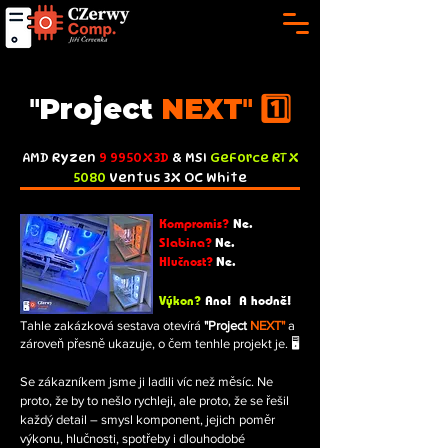
"
Project
NEXT
" 1️⃣
AMD
Ryzen
9 9950X3D
& MSI
GeForce RTX
5080
Ventus 3X OC White
Kompromis?
Ne.
Slabina?
Ne.
Hlučnost?
Ne.
Výkon?
Ano! A
hodně!
Tahle zakázková sestava otevírá
"Project
NEXT"
a
zároveň přesně ukazuje, o čem tenhle projekt je. 🖥️
Se zákazníkem jsme ji ladili víc než měsíc. Ne
proto, že by to nešlo rychleji, ale proto, že se řešil
každý detail – smysl komponent, jejich
poměr
výkonu, hlučnosti, spotřeby i dlouhodobé