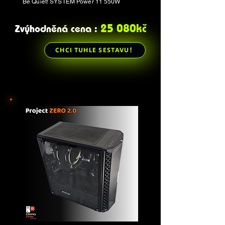
Be Quiet! SYSTEM Power 11 550W
25 080kč
Zvýhodněná cena :
CHCI TUHLE SESTAVU!