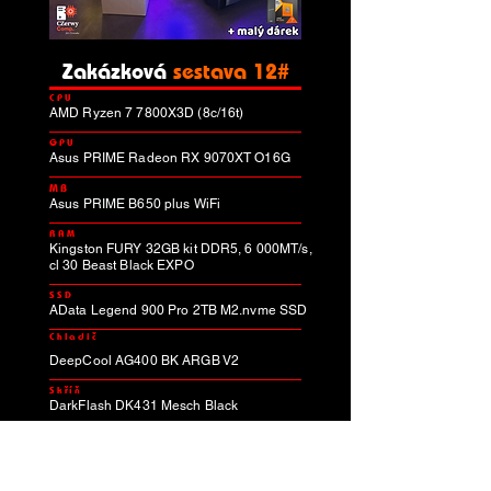
Zakázková
sestava 12#
CPU
AMD Ryzen 7 7800X3D (8c/16t)
GPU
Asus PRIME Radeon RX 9070XT O16G
MB
Asus PRIME B650 plus WiFi
RAM
Kingston FURY 32GB kit DDR5, 6 000MT/s,
cl 30 Beast Black EXPO
SSD
AData Legend 900 Pro 2TB M2.nvme SSD
Chladič
DeepCool AG400 BK ARGB V2
Skříň
DarkFlash DK431 Mesch Black
Zdroj
AData XPG Core Reactor II VE 850W