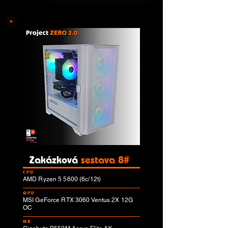
Zakázková
sestava 8#
CPU
AMD Ryzen 5 5600 (6c/12t)
GPU
MSI GeForce RTX 3060 Ventus 2X 12G
OC
MB