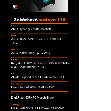
Zakázková
sestava 11#
CPU
AMD Ryzen 5 7500F (6c/12t)
GPU
Asus DUAL AMD Radeon RX 9060XT
16G
MB
Asus PRIME B650 plus WiFi
RAM
Kingston FURY 32GB kit DDR5, 6 000MT/s,
cl 30 Beast Black EXPO
SSD
AData Legend 900 1TB M2.nvme SSD
Chladič
DeepCool AG400 BK ARGB V2
Skříň
DarkFlash DRX70 Mesch Black
Zdroj
Be Quiet! SYSTEM Power 11 650W