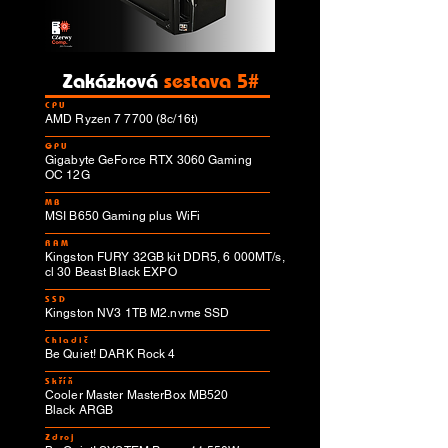
Zakázková
sestava 5#
CPU
AMD Ryzen 7 7700 (8c/16t)
GPU
Gigabyte GeForce RTX 3060 Gaming
OC 12G
MB
MSI B650 Gaming plus WiFi
RAM
Kingston FURY 32GB kit DDR5, 6 000MT/s,
cl 30 Beast Black EXPO
SSD
Kingston NV3 1TB M2.nvme SSD
Chladič
Be Quiet! DARK Rock 4
Skříň
Cooler Master MasterBox MB520
Black ARGB
Zdroj