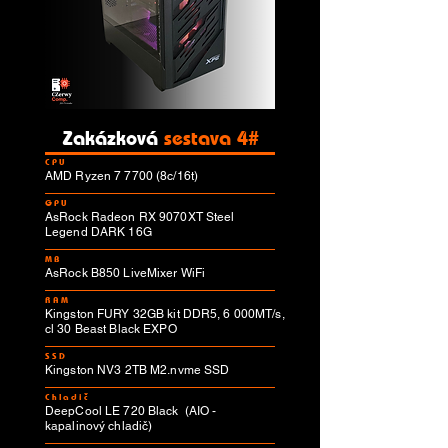
Zakázková
sestava 4#
CPU
AMD Ryzen 7 7700 (8c/16t)
GPU
AsRock Radeon RX 9070XT Steel
Legend DARK 16G
MB
AsRock B850 LiveMixer WiFi
RAM
Kingston FURY 32GB kit DDR5, 6 000MT/s,
cl 30 Beast Black EXPO
SSD
Kingston NV3 2TB M2.nvme SSD
Chladič
DeepCool LE 720 Black (AIO -
kapalinový chladič)