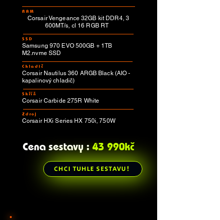
RAM
Corsair Vengeance 32GB kit DDR4, 3
600MT/s, cl 16 RGB RT
SSD
Samsung 970 EVO 500GB + 1TB
M2.nvme SSD
Chladič
Corsair Nautilus 360 ARGB Black (AIO -
kapalinový chladič)
Skříň
Corsair Carbide 275R White
Zdroj
Corsair HXi Series HX 750i, 750W
Cena sestavy :
43 990kč
CHCI TUHLE SESTAVU!