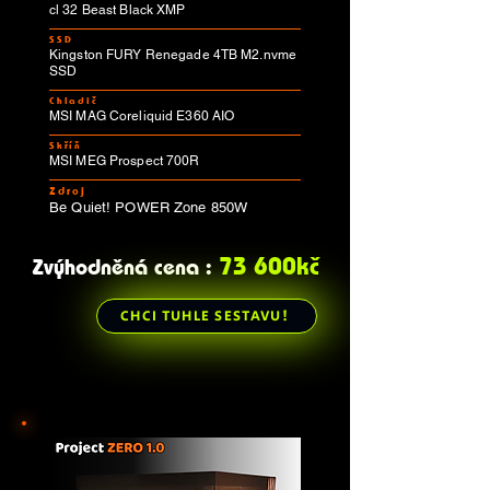
cl 32 Beast Black XMP
SSD
Kingston FURY Renegade 4TB M2.nvme
SSD
Chladič
MSI MAG Coreliquid E360 AIO
Skříň
MSI MEG Prospect 700R
Zdroj
Be Quiet! POWER Zone 850W
73 600kč
Zvýhodněná cena :
CHCI TUHLE SESTAVU!