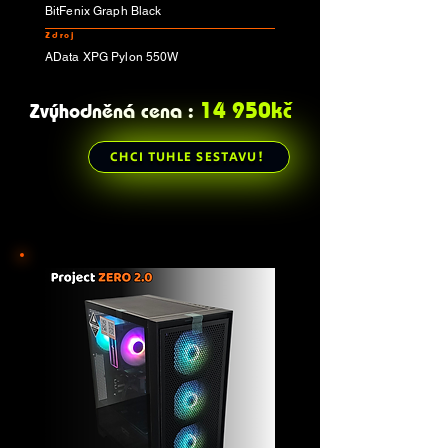
BitFenix Graph Black
Zdroj
AData XPG Pylon 550W
14 950kč
Zvýhodněná cena :
CHCI TUHLE SESTAVU!