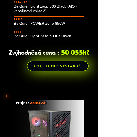
Chladič
Be Quiet! Light Loop 360 Black (AIO -
kapalinový chladič)
Skříň
Be Quiet! POWER Zone 850W
Zdroj
Be Quiet! Light Base 600LX Black
50 055kč
Zvýhodněná cena :
CHCI TUHLE SESTAVU!