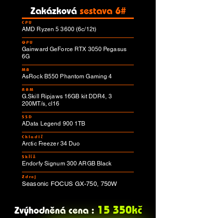
Zakázková
sestava 6#
CPU
AMD Ryzen 5 3600 (6c/12t)
GPU
Gainward GeForce RTX 3050 Pegasus
6G
MB
AsRock B550 Phantom Gaming 4
RAM
G.Skill Ripjaws 16GB kit DDR4, 3
200MT/s, cl16
SSD
AData Legend 900 1TB
Chladič
Arctic Freezer 34 Duo
Skříň
Endorfy Signum 300 ARGB Black
Zdroj
Seasonic FOCUS GX-750, 750W
15 350kč
Zvýhodněná cena :