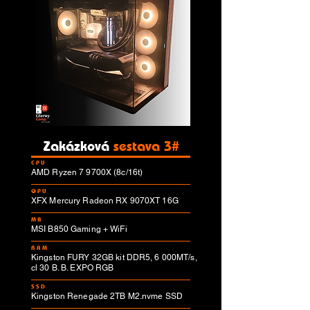
Zakázková
sestava 3#
CPU
AMD Ryzen 7 9700X (8c/16t)
GPU
XFX Mercury Radeon RX 9070XT 16G
MB
MSI B850 Gaming + WiFi
RAM
Kingston FURY 32GB kit DDR5, 6 000MT/s,
cl 30 B. B. EXPO RGB
SSD
Kingston Renegade 2TB M2.nvme SSD