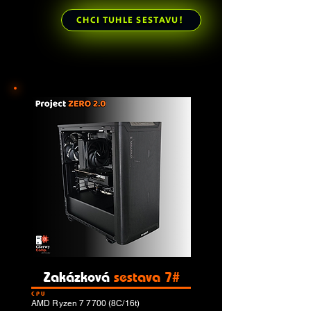
CHCI TUHLE SESTAVU!
Zakázková
sestava 7#
CPU
AMD Ryzen 7 7700 (8C/16t)