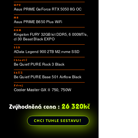
GPU
Asus PRIME GeForce RTX 5050 8G OC
MB
Asus PRIME B650 Plus WiFi
RAM
Kingston FURY 32GB kit DDR5, 6 000MT/s,
cl 30 Beast Black EXPO
SSD
AData Legend 900 2TB M2.nvme SSD
Chladič
Be Quiet! PURE Rock 3 Black
Skříň
Be Quiet! PURE Base 501 Airflow Black
Zdroj
Cooler Master GX II 750, 750W
26 320kč
Zvýhodněná cena :
CHCI TUHLE SESTAVU!