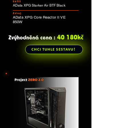
Skříň
AData XPG Starker Air BTF Black
Zdroj
AData XPG Core Reactor II VE
850W
40 180kč
Zvýhodněná cena :
CHCI TUHLE SESTAVU!