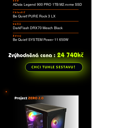
SSD
AData Legend 900 PRO 1TB M2.nvme SSD
Chladič
Be Quiet! PURE Rock 3 LX
Skříň
DarkFlash DRX70 Mesch Black
Zdroj
Be Quiet! SYSTEM Power 11 650W
24 740kč
Zvýhodněná cena :
CHCI TUHLE SESTAVU!