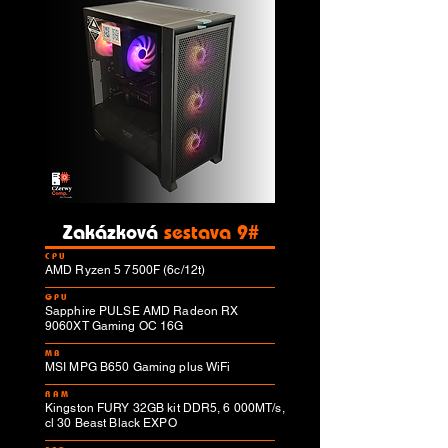
Zakázková
sestava 9#
CPU
AMD Ryzen 5 7500F (6c/12t)
GPU
Sapphire PULSE AMD Radeon RX
9060XT Gaming OC 16G
MB
MSI MPG B650 Gaming plus WiFi
RAM
Kingston FURY 32GB kit DDR5, 6 000MT/s,
cl 30 Beast Black EXPO