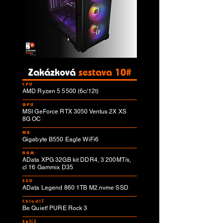
Zakázková
sestava 10#
CPU
AMD Ryzen 5 5500 (6c/12t)
GPU
MSI GeForce RTX 3050 Ventus 2X XS
8G OC
MB
Gigabyte B550 Eagle WiFi6
RAM
AData XPG 32GB kit DDR4, 3 200MT/s,
cl 16 Gammix D35
SSD
AData Legend 860 1TB M2.nvme SSD
Chladič
Be Quiet! PURE Rock 3
Skříň