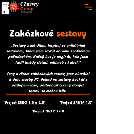
Zakázkové
sestavy
„Sestavy z mé dílny. Inspiruj se unikátními
sestavami, které jsem stavěl na míru konkrétním
požadavkům. Každý kus je originál, kde jsem
ladil každý detail, milimetr i kabel.“
Ceny u těchto zakázkových sestav, jsou aktuální
k datu stavby PC. Pokud na sestavy koukáš s
odstupem času, dostupnost a ceny daných
sestav se mohou lišit.
"Project ZERO 1.0 a 2.0"
"Project SANTA 1.0"
"Project NEXT" 1-10