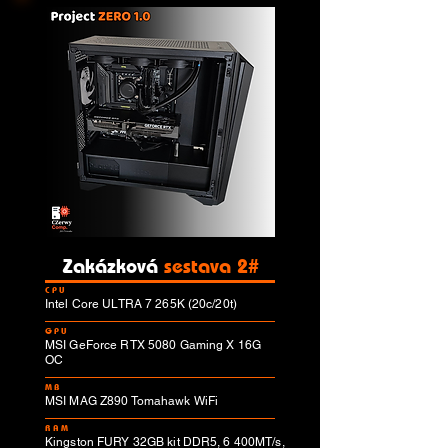
Zakázková
sestava 2#
CPU
Intel Core ULTRA 7 265K (20c/20t)
GPU
MSI GeForce RTX 5080 Gaming X 16G
OC
MB
MSI MAG Z890 Tomahawk WiFi
RAM
Kingston FURY 32GB kit DDR5, 6 400MT/s,