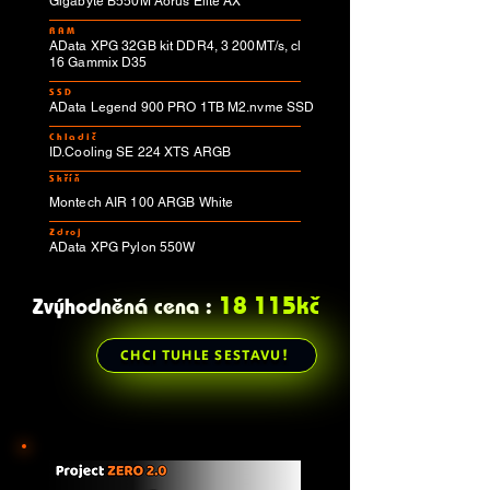
Gigabyte B550M Aorus Elite AX
RAM
AData XPG 32GB kit DDR4, 3 200MT/s, cl
16 Gammix D35
SSD
AData Legend 900 PRO 1TB M2.nvme SSD
Chladič
ID.Cooling SE 224 XTS ARGB
Skříň
Montech AIR 100 ARGB White
Zdroj
AData XPG Pylon 550W
18 115kč
Zvýhodněná cena :
CHCI TUHLE SESTAVU!