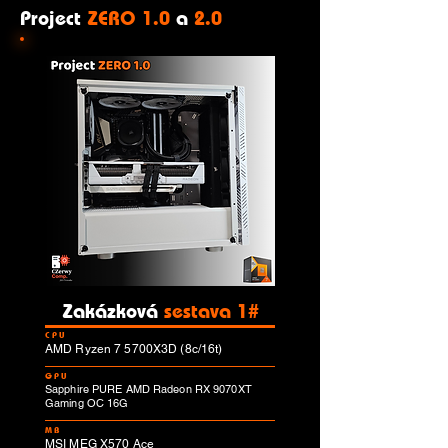
Project
ZERO 1.0
a
2.0
Zakázková
sestava 1#
CPU
AMD Ryzen 7 5700X3D (8c/16t)
GPU
Sapphire PURE AMD Radeon RX 9070XT
Gaming OC 16G
MB
MSI MEG X570 Ace