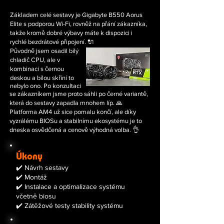
Základem celé sestavy je Gigabyte B550 Aorus
Elite s podporou Wi-Fi, rovněž na přání zákazníka,
takže kromě dobré výbavy máte k dispozici i
rychlé bezdrátové připojení. 🔌
Původně jsem osadil bílý
chladič CPU, ale v
kombinaci s černou
deskou a bílou skříní to
nebylo ono. Po konzultaci
se zákazníkem jsme proto sáhli po černé variantě,
která do sestavy zapadla mnohem líp. 🙏
​Platforma AM4 už sice pomalu končí, ale díky
vyzrálému BIOSu a stabilnímu ekosystému je to
dneska osvědčená a cenově výhodná volba. 👌
Úkony
✔️ Návrh sestavy
✔️ Montáž
✔️ Instalace a optimalizace systému
včetně biosu
✔️ Zátěžové testy stability systému