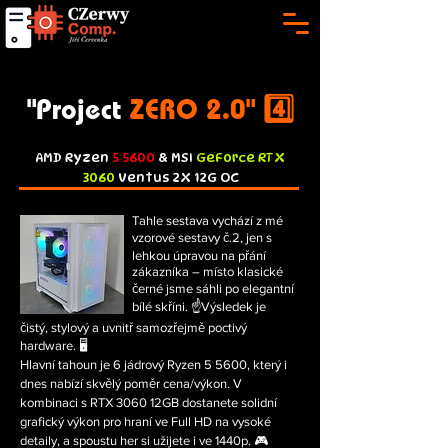
"Project
ZERO 2.0" 4️⃣
AMD
Ryzen
5
5600
& MSI
GeForce RTX
3060
Ventus 2X 12
G OC
Tahle sestava vychází z mé
vzorové sestavy č.2, jen s
lehkou úpravou na přání
zákazníka – místo klasické
černé jsme sáhli po elegantní
bílé skříni. ☝️Výsledek je
čistý, stylový a uvnitř samozřejmě poctivý
hardware. 🖥
Hlavní tahoun je 6 jádrový Ryzen 5 5600, který i
dnes nabízí skvělý poměr cena/výkon. V
kombinaci s RTX 3060 12GB dostanete solidní
grafický výkon pro hraní ve Full HD na vysoké
detaily, a spoustu her si užijete i ve 1440p. 🎮