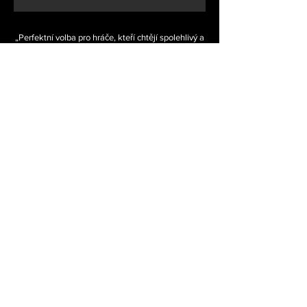
„Perfektní volba pro hráče, kteří chtějí spolehlivý a
cenově rozumný herní počítač s dostatkem výkonu
na plynulý herní zážitek.“
Standardní cena sestavy
18 420kč
Zvýhodněná cena sestavy
18 115kč
Cena práce
2 100kč
Zaujala tě tahle sestava a chtěl by jsi
podobnou? Tuto sestavu najdeš ve
vzorových sestavách, tak na ni mrkni.
Mrkni na tuto sestavu!